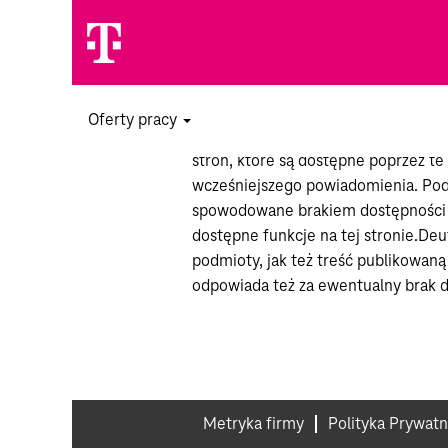
Przepisy prawne
Deutsche Telekom nie gwarantuje kom
Oferty pracy
to również wszelkich linków prowad
stron, które są dostępne poprzez te
wcześniejszego powiadomienia. Pod
spowodowane brakiem dostępności l
dostępne funkcje na tej stronie.De
podmioty, jak też treść publikowan
odpowiada też za ewentualny brak d
Metryka firmy
Polityka Prywatn