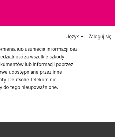
dujących się na tej stronie. Dotyczy
Język
Zaloguj się
onosi odpowiedzialności za treść
nienia lub usunięcia informacji bez
dzialność za wszelkie szkody
kumentów lub informacji poprzez
towe udostępniane przez inne
ioty. Deutsche Telekom nie
ty do tego nieupoważnione.