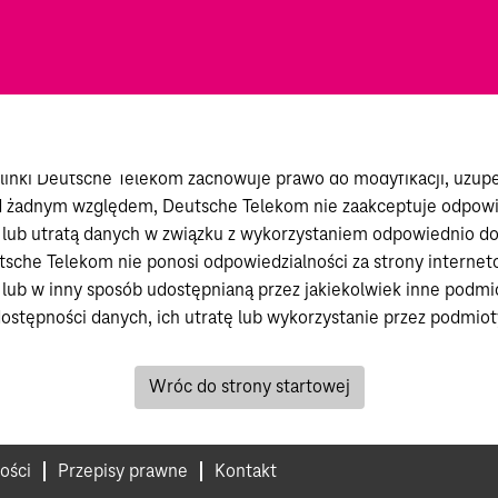
pletności, dokładności i aktualności wszelkich informacji znaj
zących do innych stron internetowych. Deutsche Telekom nie p
 linki Deutsche Telekom zachowuje prawo do modyfikacji, uzupeł
 żadnym względem, Deutsche Telekom nie zaakceptuje odpowie
ub utratą danych w związku z wykorzystaniem odpowiednio do
utsche Telekom nie ponosi odpowiedzialności za strony interne
ą lub w inny sposób udostępnianą przez jakiekolwiek inne podm
ostępności danych, ich utratę lub wykorzystanie przez podmio
Wróc do strony startowej
ości
Przepisy prawne
Kontakt