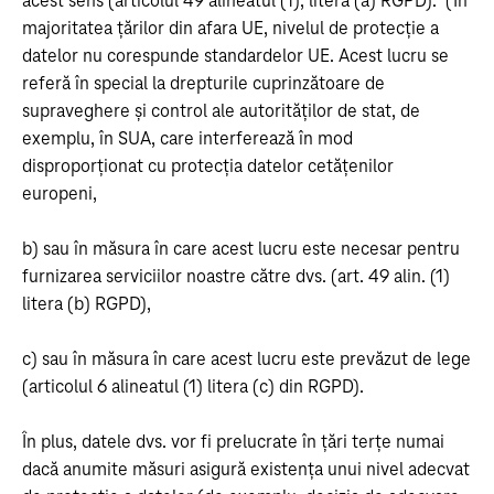
acest sens (articolul 49 alineatul (1), litera (a) RGPD). (În
majoritatea țărilor din afara UE, nivelul de protecție a
datelor nu corespunde standardelor UE. Acest lucru se
referă în special la drepturile cuprinzătoare de
supraveghere și control ale autorităților de stat, de
exemplu, în SUA, care interferează în mod
disproporționat cu protecția datelor cetățenilor
europeni,
b) sau în măsura în care acest lucru este necesar pentru
furnizarea serviciilor noastre către dvs. (art. 49 alin. (1)
litera (b) RGPD),
c) sau în măsura în care acest lucru este prevăzut de lege
(articolul 6 alineatul (1) litera (c) din RGPD).
În plus, datele dvs. vor fi prelucrate în țări terțe numai
dacă anumite măsuri asigură existența unui nivel adecvat