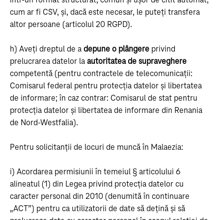
într-un format structurat, comun și ușor de citit automat,
cum ar fi CSV, și, dacă este necesar, le puteți transfera
altor persoane (articolul 20 RGPD).
h) Aveți dreptul de a
depune o plângere
privind
prelucrarea datelor la
autoritatea de supraveghere
competentă (pentru contractele de telecomunicații:
Comisarul federal pentru protecția datelor și libertatea
de informare; în caz contrar: Comisarul de stat pentru
protecția datelor și libertatea de informare din Renania
de Nord-Westfalia).
Pentru solicitanții de locuri de muncă în Malaezia:
i) Acordarea permisiunii în temeiul § articolului 6
alineatul (1) din Legea privind protecția datelor cu
caracter personal din 2010 (denumită în continuare
„ACT”) pentru ca utilizatorii de date să dețină și să